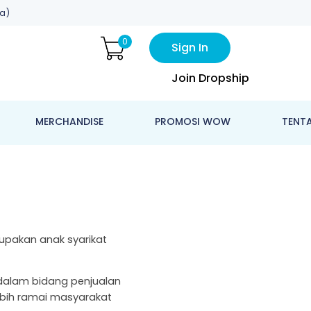
a)
0
Sign In
Join Dropship
MERCHANDISE
PROMOSI WOW
TENT
upakan anak syarikat
 dalam bidang penjualan
ebih ramai masyarakat