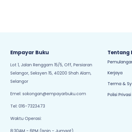
Empayar Buku
Tentang
Pemulangan
Lot 1, Jalan Renggam 15/5, Off, Persiaran
Kerjaya
Selangor, Seksyen 15, 40200 Shah Alam,
Selangor
Terma & Sy
Emel:
sokongan@empayarbuku.com
Polisi Privasi
Tel: 016-7323473
Waktu Operasi:
8:30AM - 6PM (Isnin - Jumaat)