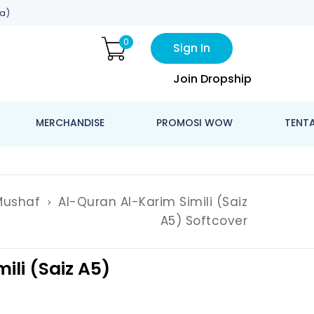
a)
0
Sign In
Join Dropship
MERCHANDISE
PROMOSI WOW
TENT
Mushaf
Al-Quran Al-Karim Simili (saiz
A5) Softcover
ili (saiz A5)