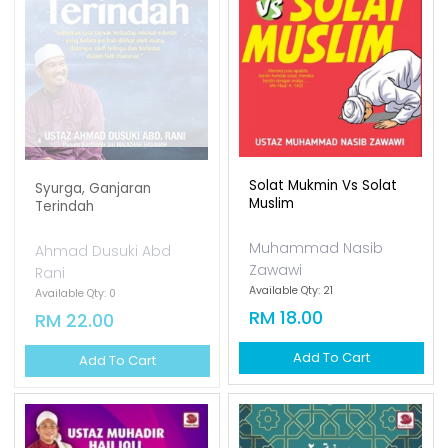
Solat Mukmin Vs Solat
Syurga, Ganjaran
Muslim
Terindah
Muhammad Nasib
Ahmad Dusuki Abd
Zawawi
Rani
Available Qty: 21
Available Qty: 0
RM 18.00
RM 22.00
Add To Cart
Add To Cart