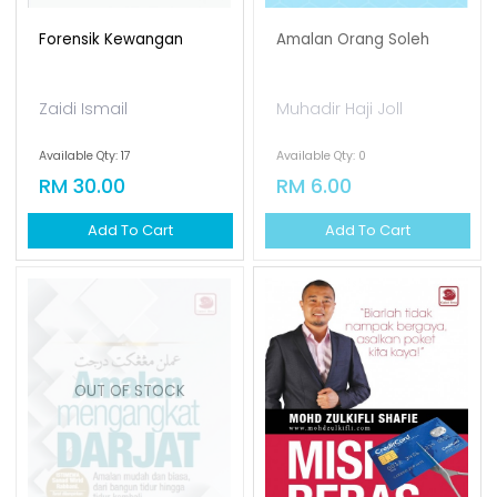
Forensik Kewangan
Amalan Orang Soleh
Zaidi Ismail
Muhadir Haji Joll
Available Qty: 17
Available Qty: 0
RM 30.00
RM 6.00
Add To Cart
Add To Cart
OUT OF STOCK