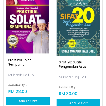
Praktikal Solat
Sifat 20: Suatu
Sempurna
Pengenalan Asas
Muhadir Haji Joll
Muhadir Haji Joll
Available Qty: 9
Available Qty: 1
RM 28.00
RM 30.00
Add To Cart
Add To Cart