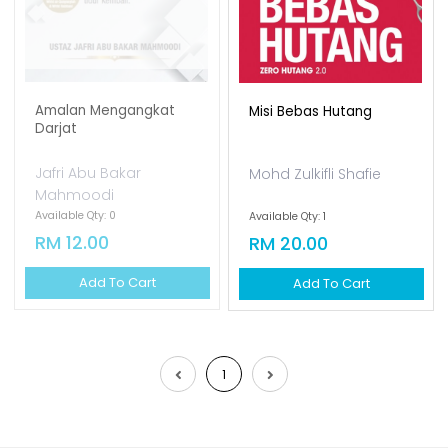
Amalan Mengangkat
Misi Bebas Hutang
Darjat
Jafri Abu Bakar
Mohd Zulkifli Shafie
Mahmoodi
Available Qty: 0
Available Qty: 1
RM 12.00
RM 20.00
Add To Cart
Add To Cart
1