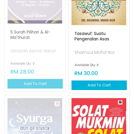
5 Surah Pilihan & Al-
Tasawuf: Suatu
Ma'thurat
Pengenalan Asas
Ustazah Asma’ Harun
Shamsul Mohd Nor
Available Qty: 0
Available Qty: 4
RM 28.00
RM 30.00
Add To Cart
Add To Cart
OUT OF STOCK