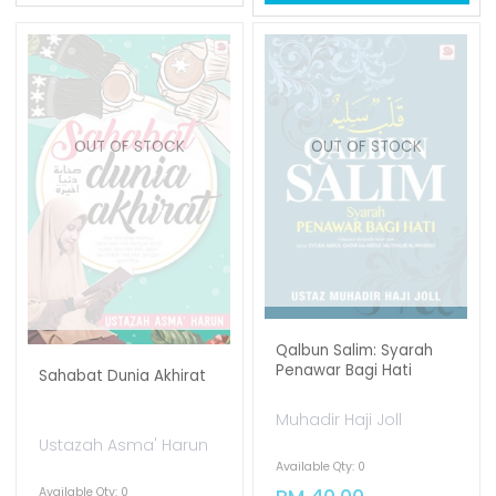
OUT OF STOCK
OUT OF STOCK
Qalbun Salim: Syarah
Penawar Bagi Hati
Sahabat Dunia Akhirat
Muhadir Haji Joll
Ustazah Asma' Harun
Available Qty: 0
Available Qty: 0