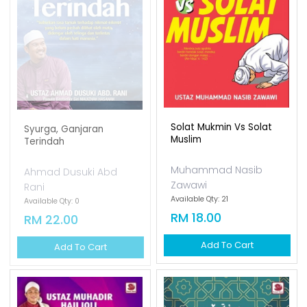
Solat Mukmin Vs Solat
Syurga, Ganjaran
Muslim
Terindah
Muhammad Nasib
Ahmad Dusuki Abd
Zawawi
Rani
Available Qty: 21
Available Qty: 0
RM 18.00
RM 22.00
Add To Cart
Add To Cart