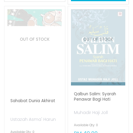
OUT OF STOCK
OUT OF STOCK
Qalbun Salim: Syarah
Penawar Bagi Hati
Sahabat Dunia Akhirat
Muhadir Haji Joll
Ustazah Asma' Harun
Available Qty: 0
Available Qty: 0