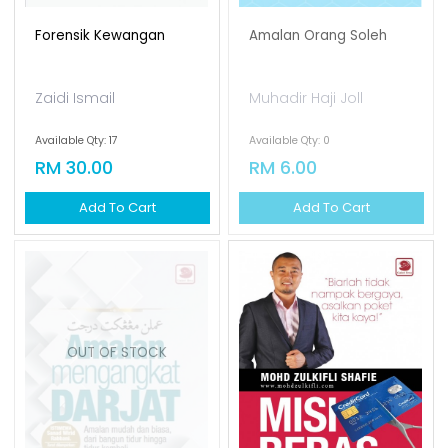
Forensik Kewangan
Amalan Orang Soleh
Zaidi Ismail
Muhadir Haji Joll
Available Qty: 17
Available Qty: 0
RM 30.00
RM 6.00
Add To Cart
Add To Cart
OUT OF STOCK