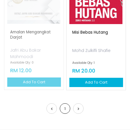
Amalan Mengangkat
Misi Bebas Hutang
Darjat
Jafri Abu Bakar
Mohd Zulkifli Shafie
Mahmoodi
Available Qty: 0
Available Qty: 1
RM 12.00
RM 20.00
Add To Cart
Add To Cart
1