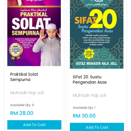
Praktikal Solat
Sifat 20: Suatu
Sempurna
Pengenalan Asas
Muhadir Haji Joll
Muhadir Haji Joll
Available Qty: 9
Available Qty: 1
RM 28.00
RM 30.00
Add To Cart
Add To Cart