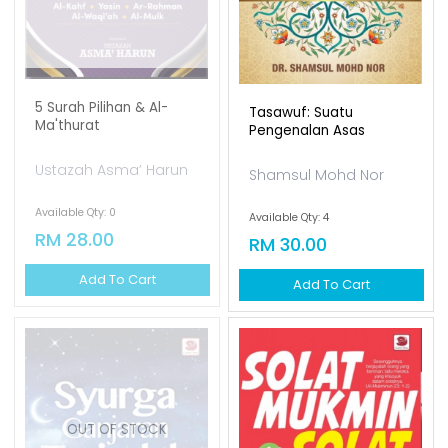
5 Surah Pilihan & Al-
Tasawuf: Suatu
Ma'thurat
Pengenalan Asas
Ustazah Asma’ Harun
Shamsul Mohd Nor
Available Qty: 0
Available Qty: 4
RM 28.00
RM 30.00
Add To Cart
Add To Cart
OUT OF STOCK