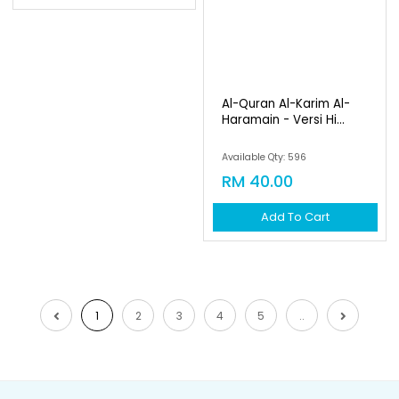
Pakej Al-Quran Al-Imam
Al-Quran Al-Karim Al-
Dan Stand Al-Qura...
Haramain - Versi Hi...
Available Qty: 994
Available Qty: 596
RM 149.00
RM 40.00
Add To Cart
Add To Cart