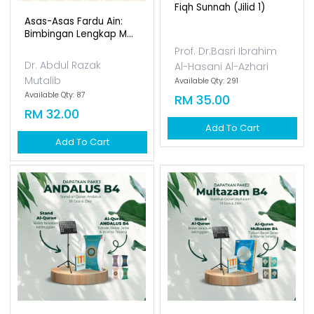
Fiqh Sunnah (jilid 1)
Asas-Asas Fardu Ain:
Bimbingan Lengkap M...
Prof. Dr.Basri Ibrahim
Dr. Abdul Razak
Al-Hasani Al-Azhari
Mutalib
Available Qty: 291
Available Qty: 87
RM 35.00
RM 32.00
Add To Cart
Add To Cart