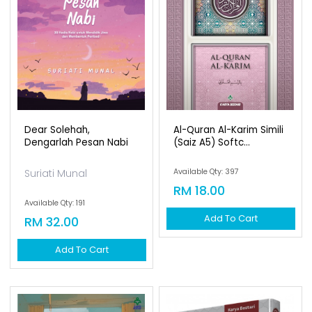
Dear Solehah,
Al-Quran Al-Karim Simili
Dengarlah Pesan Nabi
(saiz A5) Softc...
Suriati Munal
Available Qty: 397
RM 18.00
Available Qty: 191
Add To Cart
RM 32.00
Add To Cart