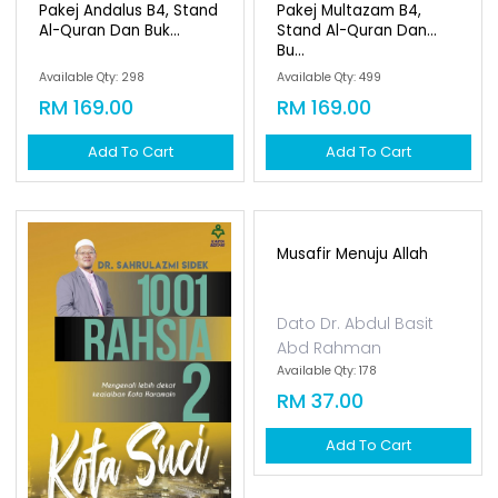
Pakej Andalus B4, Stand
Pakej Multazam B4,
Al-Quran Dan Buk...
Stand Al-Quran Dan
Bu...
Available Qty: 298
Available Qty: 499
RM 169.00
RM 169.00
Add To Cart
Add To Cart
Musafir Menuju Allah
Dato Dr. Abdul Basit
Abd Rahman
Available Qty: 178