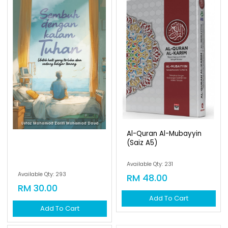
Al-Quran Al-Mubayyin
(saiz A5)
Available Qty: 231
Available Qty: 293
RM 48.00
RM 30.00
Add To Cart
Add To Cart