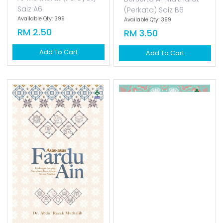
Yasin & Tahlil Berserta
Yasin & Al-Kahfi
Al-Ma'thurat (pe...
Berserta Al-Ma'thurat
(...
Yasin & Tahlil Berserta
Yasin & Al-Kahfi
Al-Ma'thurat (Perayat)
Berserta Al-Ma'thurat
Saiz A6
(Perkata) Saiz B6
Available Qty: 399
Available Qty: 399
RM 2.50
RM 3.50
Add To Cart
Add To Cart