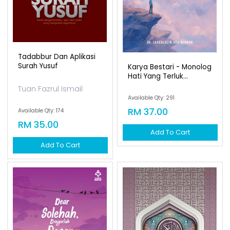
Tadabbur Dan Aplikasi
Surah Yusuf
Karya Bestari - Monolog
Hati Yang Terluk...
Tuan Fazrul Ismail
Available Qty: 291
RM 37.00
Available Qty: 174
RM 35.00
Add To Cart
Add To Cart