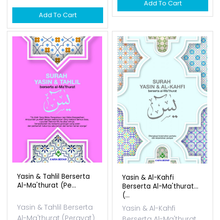
Yasin & Tahlil Saiz A6
Yasin & Tahlil Berserta
Al-Ma'thurat (Perayat)
Available Qty: 400
Saiz A5
RM 2.50
Available Qty: 378
RM 4.50
Add To Cart
Add To Cart