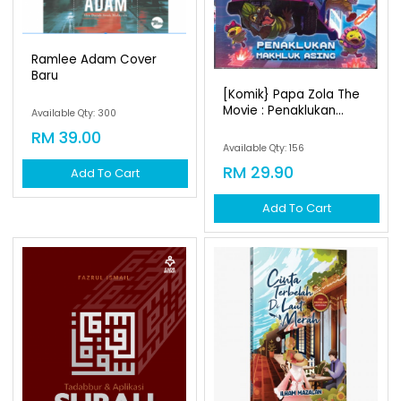
Ramlee Adam Cover
Baru
[komik} Papa Zola The
Movie : Penaklukan...
Available Qty: 300
RM 39.00
Available Qty: 156
RM 29.90
Add To Cart
Add To Cart