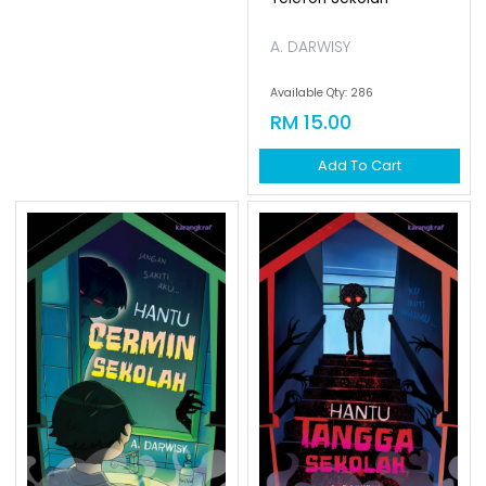
A. DARWISY
Available Qty: 286
RM 15.00
Add To Cart
Tweens Seram : Hantu
Tangga Sekolah
A. DARWISY
Available Qty: 287
RM 15.00
Add To Cart