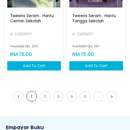
Tweens Seram : Hantu
Cermin Sekolah
A. DARWISY
Available Qty: 292
RM 15.00
Add To Cart
1
2
3
4
5
..
Empayar Buku