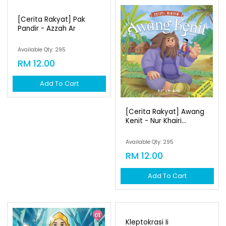
[cerita Rakyat] Pak
[cerita Rakyat] Awang
Pandir - Azzah Ar
Kenit - Nur Khairi...
Available Qty: 295
Available Qty: 295
RM 12.00
RM 12.00
Add To Cart
Add To Cart
Kleptokrasi Ii