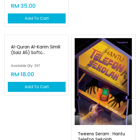
RM 35.00
Add To Cart
Al-Quran Al-Karim Simili
(saiz A5) Softc...
Available Qty: 397
RM 18.00
Add To Cart
Tweens Seram : Hantu
Telefon Sekolah