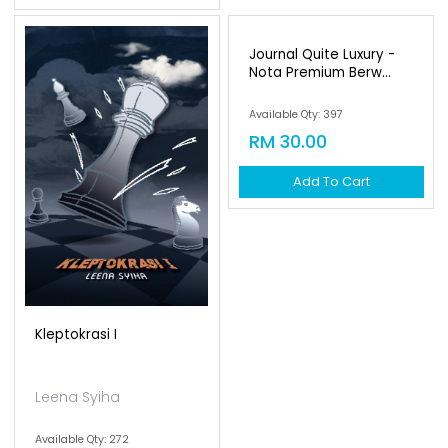
Journal Quite Luxury -
Nota Premium Berw...
Available Qty: 397
RM 30.00
Add To Cart
Kleptokrasi I
Leena Syiha
Available Qty: 272