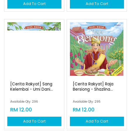
Add To Cart
Add To Cart
[cerita Rakyat] Sang
[cerita Rakyat] Raja
Kelembai - Umi Dani...
Bersiong - Shazlina...
Available Qty: 296
Available Qty: 295
RM 12.00
RM 12.00
Add To Cart
Add To Cart