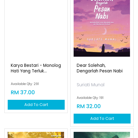
Karya Bestari - Monolog
Dear Solehah,
Hati Yang Terluk...
Dengarlah Pesan Nabi
Available Qty: 291
Suriati Munal
RM 37.00
Available Qty: 191
Add To Cart
RM 32.00
Add To Cart