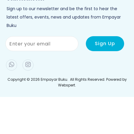
Tentang Kami
Perlu Bantuan?
Pemulangan & Pertukaran
Hubungi Kami
Kerjaya
Cara Membuat Pesanan
Terma & Syarat
Bayaran
Polisi Privasi
Penghantaran
Jejaki Pesanan Anda
Join Newletter
Sign up to our newsletter and be the first to hear the
latest offers, events, news and updates from Empayar
Buku