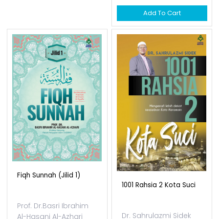
Add To Cart
Add To Cart
Fiqh Sunnah (jilid 1)
1001 Rahsia 2 Kota Suci
Prof. Dr.Basri Ibrahim
Dr. Sahrulazmi Sidek
Al-Hasani Al-Azhari