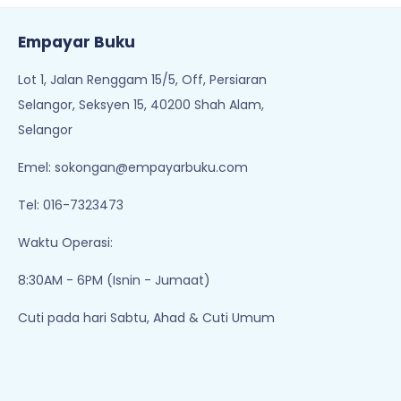
Dato Hj Md. Daud bin
Kemn Azmaili
Che' Ngah
Available Qty: 189
Available Qty: 147
RM 32.00
RM 28.00
Add To Cart
Add To Cart
1
2
3
4
5
..
Empayar Buku
Lot 1, Jalan Renggam 15/5, Off, Persiaran
Selangor, Seksyen 15, 40200 Shah Alam,
Selangor