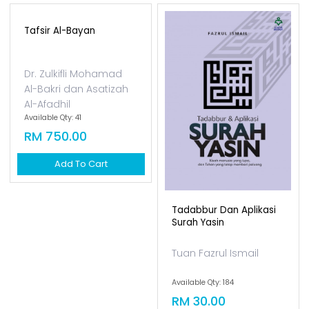
Tafsir Al-Bayan
Dr. Zulkifli Mohamad
Tadabbur Dan Aplikasi
Al-Bakri dan Asatizah
Surah Yasin
Al-Afadhil
Available Qty: 41
Tuan Fazrul Ismail
RM 750.00
Available Qty: 184
Add To Cart