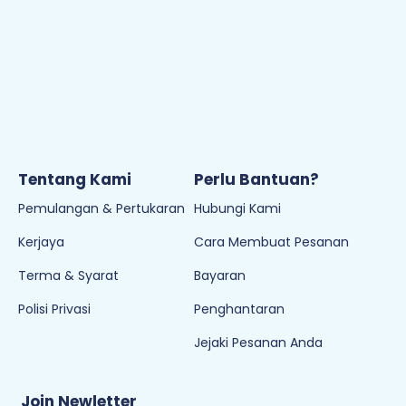
Emel:
sokongan@empayarbuku.com
Tel: 016-7323473
Waktu Operasi:
8:30AM - 6PM (Isnin - Jumaat)
Cuti pada hari Sabtu, Ahad & Cuti Umum