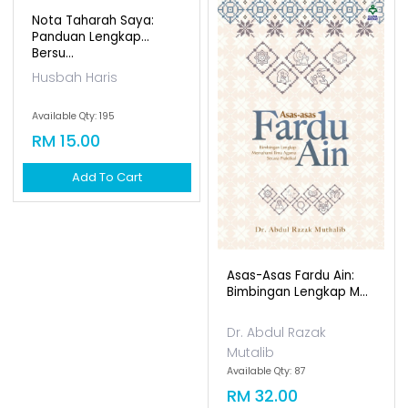
Nota Taharah Saya:
Panduan Lengkap
Asas-Asas Fardu Ain:
Bersu...
Bimbingan Lengkap M...
Husbah Haris
Dr. Abdul Razak
Mutalib
Available Qty: 195
Available Qty: 87
RM 15.00
RM 32.00