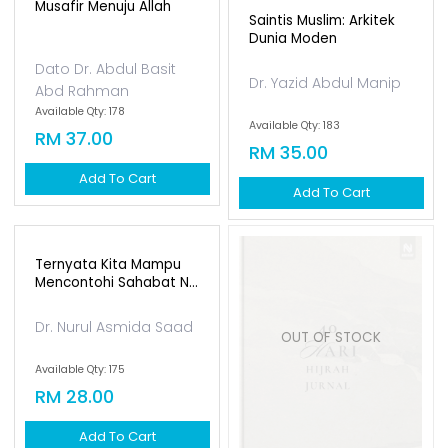
Musafir Menuju Allah
Saintis Muslim: Arkitek
Dunia Moden
Dato Dr. Abdul Basit
Dr. Yazid Abdul Manip
Abd Rahman
Available Qty: 178
Available Qty: 183
RM 37.00
RM 35.00
Add To Cart
Add To Cart
40 Hari Hijrah Jurnal
Iddin Ramli
OUT OF STOCK
Available Qty: 0
RM 50.00
Add To Cart