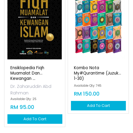
Ensiklopedia Fiqh
Kombo Nota
Muamalat Dan
My#qurantime (juzuk
Kewangan ...
1-30)
Dr. Zaharuddin Abd
Available Qty: 745
Rahman
RM 150.00
Available Qty: 25
Add To Cart
RM 95.00
Add To Cart