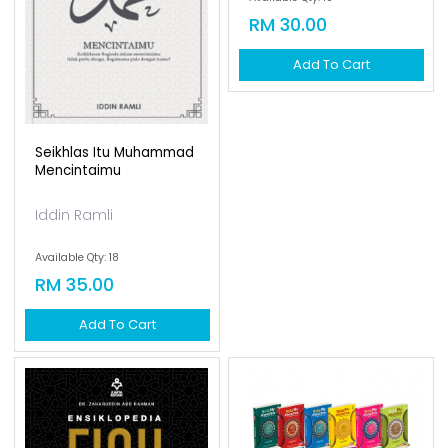
Seikhlas Itu Muhammad
Mencari Khusyuk Yang
Mencintaimu
Hilang
Iddin Ramli
Iddin Ramli & Ali Imran
Available Qty: 18
Available Qty: 10
RM 35.00
RM 30.00
Add To Cart
Add To Cart