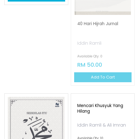
Ternyata Kita Mampu
Mencontohi Sahabat N...
Dr. Nurul Asmida Saad
Available Qty: 175
RM 28.00
Add To Cart