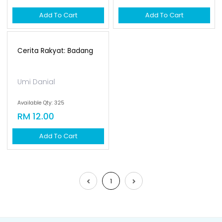
Cerita Rakyat: Mat
Cerita Rakyat: Batu
Jenin
Belah Batu Bertangku...
Azzah AR
Nur Khiriah
Available Qty: 339
Available Qty: 281
RM 12.00
RM 12.00
Add To Cart
Add To Cart
Cerita Rakyat: Badang
Umi Danial
Available Qty: 325
RM 12.00