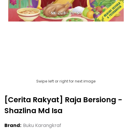
Swipe left or right for next image
[cerita Rakyat] Raja Bersiong -
Shazlina Md Isa
Brand:
Buku Karangkraf