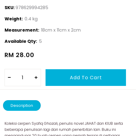
SKU:
978629994285
Weight:
0.4 kg
Measurement:
18cm x 11cm x 2cm
Available Qty:
5
RM 28.00
Description
Koleksi cerpen Syafiq Ghazali, penulis novel JAHAT dan KIUB serta
beberapa penulisan lagi dari rumah penerbitan lain. Buku ini
mengandungi 20 buah cerpen yang pernah tersiar di pelbagai