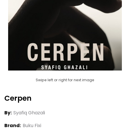
Swipe left or right for next image
Cerpen
By:
Syafiq Ghazali
Brand:
Buku Fixi