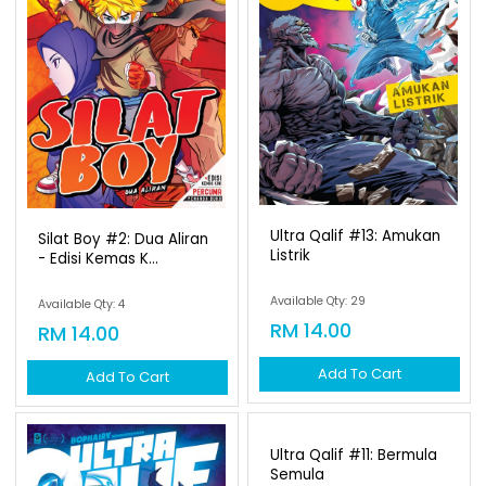
Ultra Qalif #13: Amukan
Silat Boy #2: Dua Aliran
Listrik
- Edisi Kemas K...
Available Qty: 29
Available Qty: 4
RM 14.00
RM 14.00
Add To Cart
Add To Cart
Ultra Qalif #11: Bermula
Semula