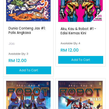
Dunia Conteng Jas #1:
Aku, Kau & Robot #1 -
Polis Angkasa
Edisi Kemas Kini
Jas
Available Qty: 4
RM 12.00
Available Qty: 3
RM 12.00
Add To Cart
Add To Cart