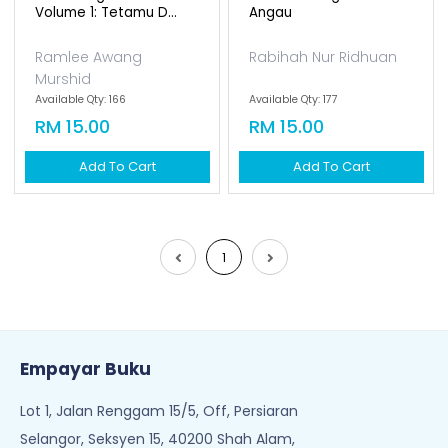
Volume 1: Tetamu D...
Angau
Ramlee Awang
Rabihah Nur Ridhuan
Murshid
Available Qty: 166
Available Qty: 177
RM 15.00
RM 15.00
Add To Cart
Add To Cart
1
Empayar Buku
Lot 1, Jalan Renggam 15/5, Off, Persiaran
Selangor, Seksyen 15, 40200 Shah Alam,