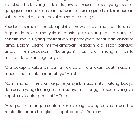
sahabat baik yang tidak terjawab. Pada masa yang sama,
gangguan aneh, kematian haiwan secara ngeri dan kemunculan
kabus misteri mula menakutkan semua orang di situ.
Keadaan semakin buruk apabila nyawa mula menjadi taruhan.
Miqdad terpaksa menyelami rahsia gelap yang tersembunyi di
sebalik zoo itu, yang melibatkan kepercayaan sesat dan dendam
lama. Dalam usaha menyelamatkan keadaan, dia sedar bahawa
untuk membebaskan “kurungan” itu, dia mungkin perlu
mempertaruhkan segalanya.
“Dia cakap … kalau benda tu nak darah, dia akan buat macam-
macam hal untuk menuntutnya.” – Yatim.
“Kami mohon, hentikan kerja-kerja syirik macam itu. Patung buaya
dan darah yang dituang itu, semuanya memanggil sesuatu yang tak
sepatutnya datang ke sini.” – Taha.
“Apa pun, kita jangan sentuh. Sekejap lagi tukang cuci sampai, kita
minta dia tanam bangkai ni cepat-cepat,” - Ramlan.