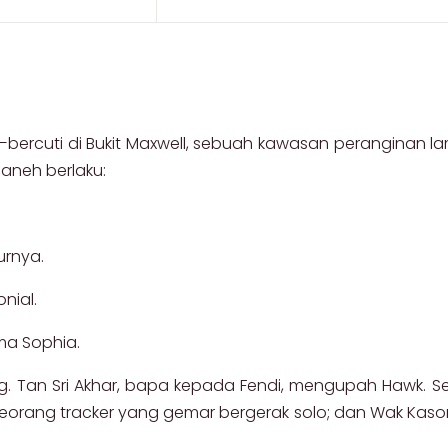
bercuti di Bukit Maxwell, sebuah kawasan peranginan la
 aneh berlaku:
urnya.
nial.
ma Sophia.
ng. Tan Sri Akhar, bapa kepada Fendi, mengupah Hawk. 
orang tracker yang gemar bergerak solo; dan Wak Kasor