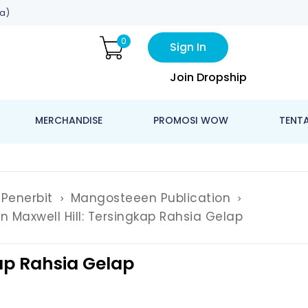
a)
0
Sign In
Join Dropship
MERCHANDISE
PROMOSI WOW
TENT
Penerbit
Mangosteeen Publication
 Maxwell Hill: Tersingkap Rahsia Gelap
kap Rahsia Gelap