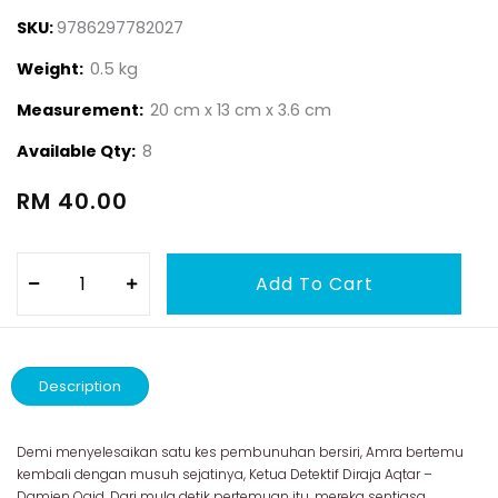
SKU:
9786297782027
Weight:
0.5 kg
Measurement:
20 cm x 13 cm x 3.6 cm
Available Qty:
8
RM 40.00
Description
Demi menyelesaikan satu kes pembunuhan bersiri, Amra bertemu
kembali dengan musuh sejatinya, Ketua Detektif Diraja Aqtar –
Damien Qaid. Dari mula detik pertemuan itu, mereka sentiasa