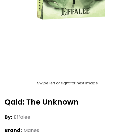
Swipe left or right for next image
Qaid: The Unknown
By:
Effalee
Brand:
Manes