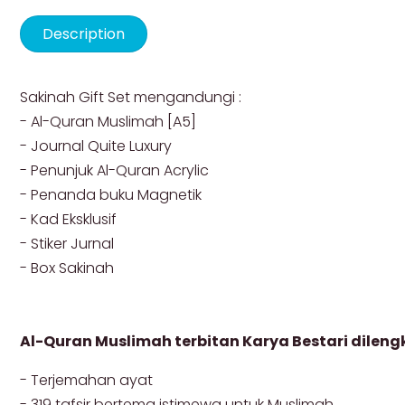
Description
Sakinah Gift Set mengandungi :
- Al-Quran Muslimah [A5]
- Journal Quite Luxury
- Penunjuk Al-Quran Acrylic
- Penanda buku Magnetik
- Kad Eksklusif
- Stiker Jurnal
- Box Sakinah
Al-Quran Muslimah terbitan Karya Bestari dilengk
- Terjemahan ayat
- 319 tafsir bertema istimewa untuk Muslimah