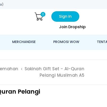
a)
0
Sign In
Join Dropship
MERCHANDISE
PROMOSI WOW
TENT
jemahan
Sakinah Gift Set - Al-Quran
Pelangi Muslimah A5
-Quran Pelangi