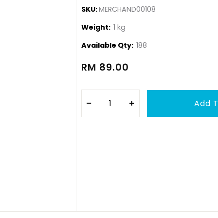
SKU:
MERCHAND00108
Weight:
1 kg
Available Qty:
188
RM 89.00