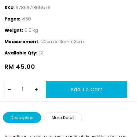
SKU:
9789671865576
Pages:
450
Weight:
0.5 kg
Measurement:
20cm x 13cm x 3cm
Available Qty:
12
RM 45.00
Description
More Detail
Misteri Pulau Jengka mengheret Iman Falah, Henry Mikail dan Iman