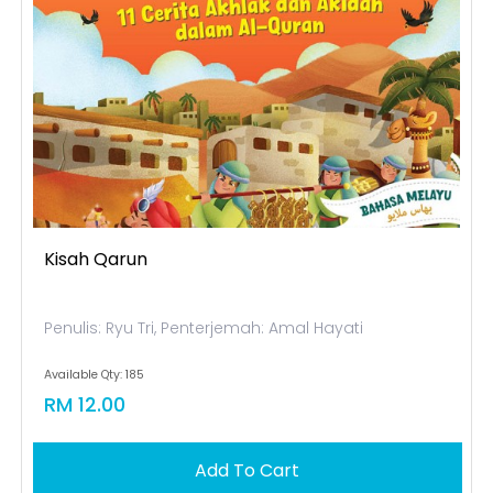
Kisah Qarun
Penulis: Ryu Tri, Penterjemah: Amal Hayati
Available Qty: 185
RM 12.00
Add To Cart