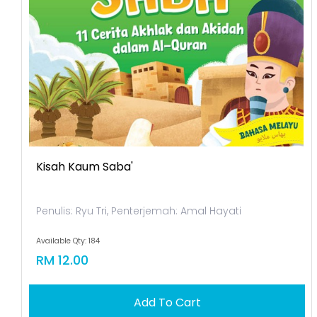
Kisah Kaum Saba'
Penulis: Ryu Tri, Penterjemah: Amal Hayati
Available Qty: 184
RM 12.00
Add To Cart