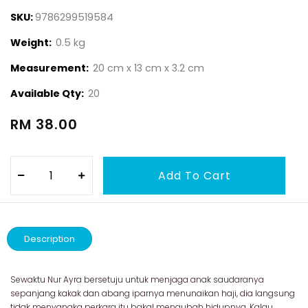
SKU:
9786299519584
Weight:
0.5 kg
Measurement:
20 cm x 13 cm x 3.2 cm
Available Qty:
20
RM 38.00
Description
Sewaktu Nur Ayra bersetuju untuk menjaga anak saudaranya
sepanjang kakak dan abang iparnya menunaikan haji, dia langsung
tidak menyangka perkara itu bakal mengubah hidupnya. Kalau