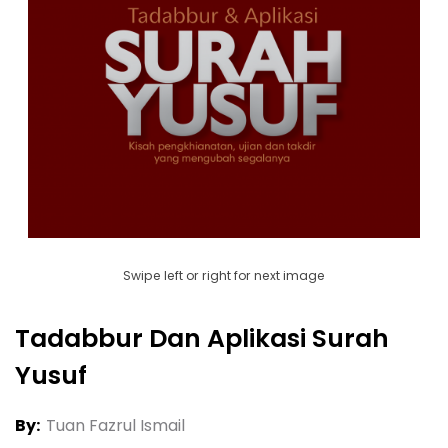
Swipe left or right for next image
Tadabbur Dan Aplikasi Surah
Yusuf
By:
Tuan Fazrul Ismail