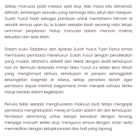
Setiap manusia pasti melalui saat diuji. Ada masa kita dikhianati,
difitnah, kehilangan sesuatu yang berharga atau jatuh dari harapan.
Surah Yusuf hadir sebagai panduan untuk memahami hikmah di
sebalik semua ujian itu. Ia bukan sekadar kisah seorang nabi, tetapi
cerminan perjalanan hidup manusia dalam mencari makna,
kekuatan dan reda Allah.
Dalam buku
Tadabbur dan Aplikasi Surah Yusuf
, Tuan Fazrul Ismail
membawa pembaca menelusuri Surah Yusuf dengan pendekatan
yang mudah difahami, reflektif dan dekat dengan realiti kehidupan
hari ini. Bermula daripada mimpi Nabi Yusuf a.s ketika kecil, fitnah
yang menghimpit dirinya, kehidupan di penjara sehinggalah
kebangkitan baginda di istana, setiap peristiwa diolah agar
pembaca dapat melihat bagaimana iman menjadi cahaya ketika
hidup berada dalam kegelapan..
Penulis tidak sekadar menghuraikan maksud ayat, tetapi mengajak
pembaca menghidupkan mesej al-Quran dalam diri dan kehidupan.
Pembaca dibimbing untuk belajar bersabar dengan tenang,
menjaga maruah ketika diuji, mengurus emosi dengan iman serta
memaafkan dengan kebijaksanaan dan hati yang lapang.