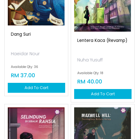
Dang Suri
Lentera Kaca (revamp)
Haeidar Nour
Nuha Yusuff
Available Qty: 36
Available Qty: 18
RM 37.00
RM 40.00
Add To Cart
Add To Cart