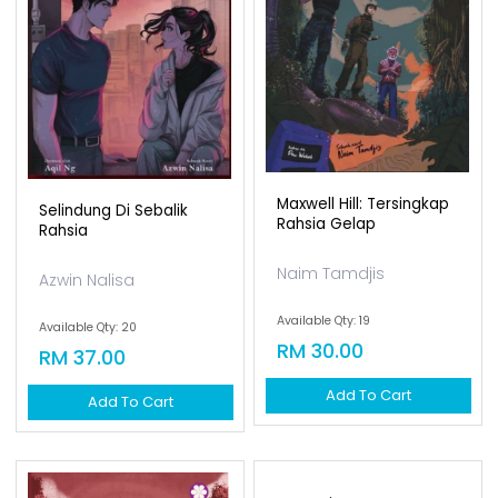
Maxwell Hill: Tersingkap
Selindung Di Sebalik
Rahsia Gelap
Rahsia
Naim Tamdjis
Azwin Nalisa
Available Qty: 19
Available Qty: 20
RM 30.00
RM 37.00
Add To Cart
Add To Cart