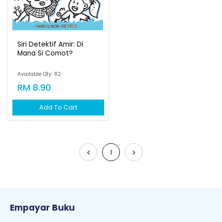
Siri Detektif Amir: Di
Mana Si Comot?
Available Qty: 82
RM 8.90
Add To Cart
1
Empayar Buku