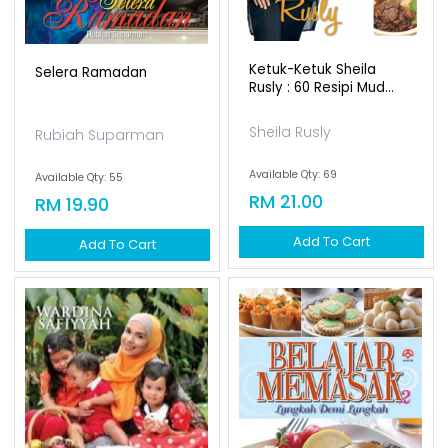
Ketuk-Ketuk Sheila
Selera Ramadan
Rusly : 60 Resipi Mud...
Sheila Rusly
Rubiah Suparman
Available Qty: 69
Available Qty: 55
RM 21.00
RM 19.90
Add To Cart
Add To Cart