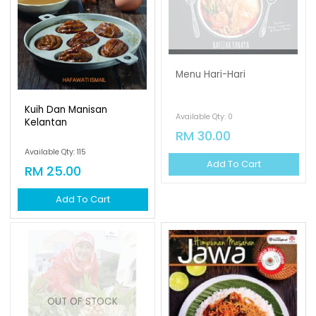
Menu Hari-Hari
Kuih Dan Manisan
Available Qty: 0
Kelantan
RM 30.00
Available Qty: 115
Add To Cart
RM 25.00
Add To Cart
OUT OF STOCK