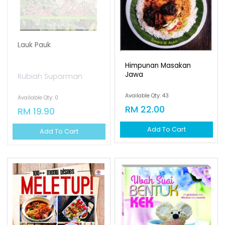
Lauk Pauk
Himpunan Masakan
Jawa
Rubiah Suparman
Available Qty: 43
Available Qty: 0
RM 22.00
RM 19.90
Add To Cart
Add To Cart