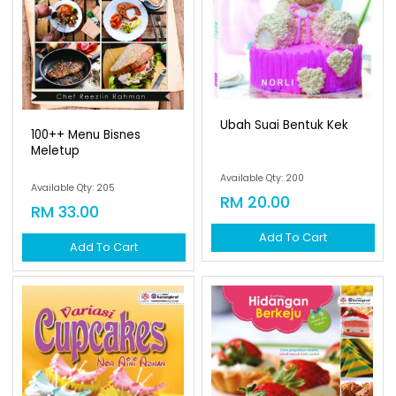
Ubah Suai Bentuk Kek
100++ Menu Bisnes
Meletup
Available Qty: 200
Available Qty: 205
RM 20.00
RM 33.00
Add To Cart
Add To Cart