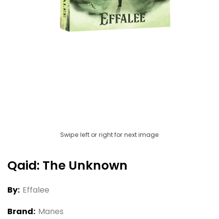
Swipe left or right for next image
Qaid: The Unknown
By:
Effalee
Brand:
Manes