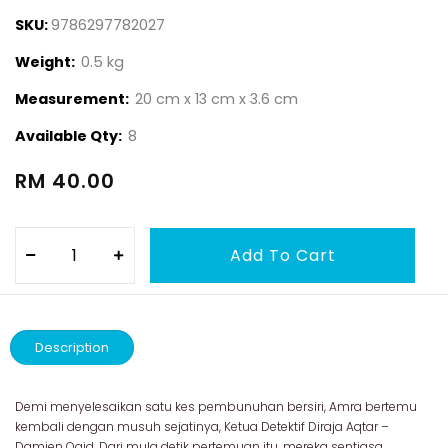
SKU:
9786297782027
Weight:
0.5 kg
Measurement:
20 cm x 13 cm x 3.6 cm
Available Qty:
8
RM 40.00
Description
Demi menyelesaikan satu kes pembunuhan bersiri, Amra bertemu
kembali dengan musuh sejatinya, Ketua Detektif Diraja Aqtar –
Damien Qaid. Dari mula detik pertemuan itu, mereka sentiasa