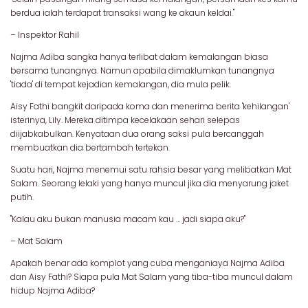
berdua ialah terdapat transaksi wang ke akaun keldai."
– Inspektor Rahil
Najma Adiba sangka hanya terlibat dalam kemalangan biasa
bersama tunangnya. Namun apabila dimaklumkan tunangnya
'tiada' di tempat kejadian kemalangan, dia mula pelik.
Aisy Fathi bangkit daripada koma dan menerima berita 'kehilangan'
isterinya, Lily. Mereka ditimpa kecelakaan sehari selepas
diijabkabulkan. Kenyataan dua orang saksi pula bercanggah
membuatkan dia bertambah tertekan.
Suatu hari, Najma menemui satu rahsia besar yang melibatkan Mat
Salam. Seorang lelaki yang hanya muncul jika dia menyarung jaket
putih.
"Kalau aku bukan manusia macam kau … jadi siapa aku?"
– Mat Salam
Apakah benar ada komplot yang cuba menganiaya Najma Adiba
dan Aisy Fathi? Siapa pula Mat Salam yang tiba-tiba muncul dalam
hidup Najma Adiba?