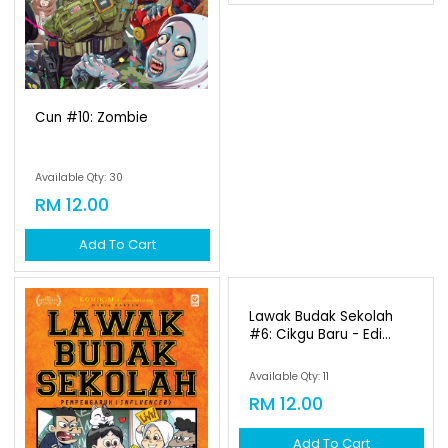
Add To Cart
Add To Cart
Cun #10: Zombie
Cun #8: Cikgu Sekolah
Available Qty: 30
Available Qty: 30
RM 12.00
RM 12.00
Add To Cart
Add To Cart
Lawak Budak Sekolah
#6: Cikgu Baru - Edi...
Available Qty: 11
RM 12.00
Add To Cart