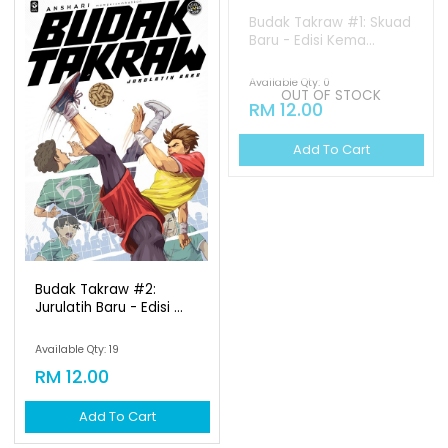
OUT OF STOCK
Budak Takraw #2:
Budak Takraw #1: Skuad
Jurulatih Baru - Edisi ...
Baru - Edisi Kema...
Available Qty: 19
Available Qty: 0
RM 12.00
RM 12.00
Add To Cart
Add To Cart