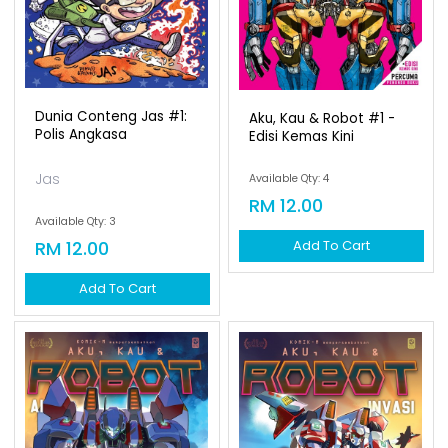
Dunia Conteng Jas #1:
Aku, Kau & Robot #1 -
Polis Angkasa
Edisi Kemas Kini
Jas
Available Qty: 4
RM 12.00
Available Qty: 3
RM 12.00
Add To Cart
Add To Cart