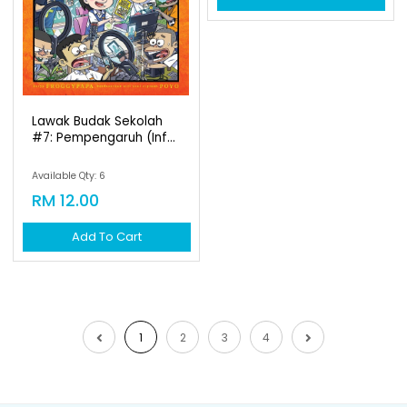
Lawak Budak Sekolah
#7: Pempengaruh (inf...
Available Qty: 6
RM 12.00
Add To Cart
1
2
3
4