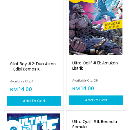
Ultra Qalif #13: Amukan
Silat Boy #2: Dua Aliran
Listrik
- Edisi Kemas K...
Available Qty: 29
Available Qty: 4
RM 14.00
RM 14.00
Add To Cart
Add To Cart
Ultra Qalif #11: Bermula
Semula