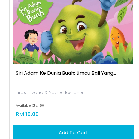
Siri Adam Ke Dunia Buah: Limau Bali Yang...
Firas Firzana & Nazrie Haslianie
Available Qty: 188
RM 10.00
Add To Cart