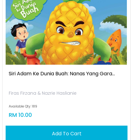
Siri Adam Ke Dunia Buah: Nanas Yang Gara...
Firas Firzana & Nazrie Haslianie
Available Qty: 189
RM 10.00
Add To Cart