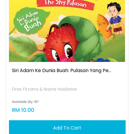
Siri Adam Ke Dunia Buah: Pulasan Yang Pe...
Firas Firzana & Nazrie Haslianie
Available Qty: 187
RM 10.00
Add To Cart