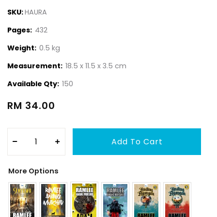
SKU:
HAURA
Pages:
432
Weight:
0.5 kg
Measurement:
18.5 x 11.5 x 3.5 cm
Available Qty:
150
RM 34.00
More Options