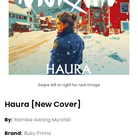
Swipe left or right for next image
Haura [new Cover]
By:
Ramlee Awang Murshid
Brand:
Buku Prima