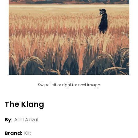
Swipe left or right for next image
The Klang
By:
Aidil Azizul
Brand:
Klit