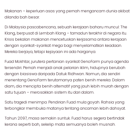
Makanan – keperluan asas yang pernah mengancam dunia akibat
dilanda bah besar.
Di Malaysia pascabencana, sebuah kerajaan baharu muncul: The
Klang, berpusat di Lembah Klang – tamadun terakhir di negara itu.
Krisis bekalan makanan mencetuskan kerjasama antara kerajaan
dengan syarikat-syarikat mega bagi menyelamatkan keadaan.
Mereka berjaya, tetapi kejayaan ini ada harganya.
Fuad Mokhtar, jurutera pertanian syarikat GenoFarm punya agenda
tersendiri. Pernah menjadi anak pelarian iklim, hidupnya berubah
dengan biasiswa daripada Datuk Ridhwan. Namun, dia sendiri
menentang GenoFarm terutamanya paten benih mereka. Dalam
diam, dia mencipta benih alternatif yang jauh lebih murah dengan
satu tujuan – merosakkan sistem itu dari dalam.
Satu tragedi menimpa. Pendirian Fuad mula goyah. Rahsia yang
terbongkar membuka matanya tentang ancaman lebih dahsyat.
Tahun 2097, masa semakin suntuk. Fuad harus segera bertindak
kerana seperti bah, sekelip mata semuanya boleh musnah.