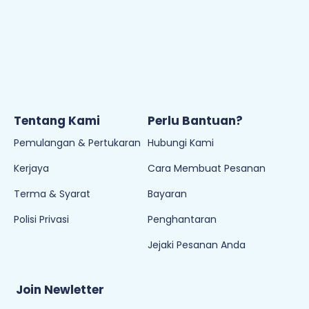
Tentang Kami
Perlu Bantuan?
Pemulangan & Pertukaran
Hubungi Kami
Kerjaya
Cara Membuat Pesanan
Terma & Syarat
Bayaran
Polisi Privasi
Penghantaran
Jejaki Pesanan Anda
Join Newletter
Sign up to our newsletter and be the first to hear the