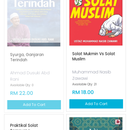
Solat Mukmin Vs Solat
Syurga, Ganjaran
Muslim
Terindah
Muhammad Nasib
Ahmad Dusuki Abd
Zawawi
Rani
Available Qty: 21
Available Qty: 0
RM 18.00
RM 22.00
Add To Cart
Add To Cart