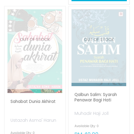
Sahabat Dunia Akhirat
Ustazah Asma' Harun
OUT OF STOCK
OUT OF STOCK
Available Qty: 0
RM 25.00
Add To Cart
Qalbun Salim: Syarah
Penawar Bagi Hati
Muhadir Haji Joll
Available Qty: 0