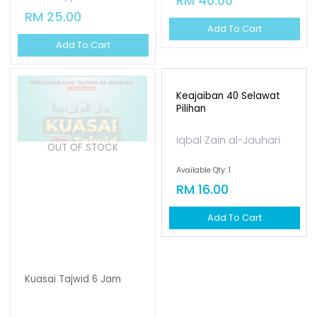
RM 40.00
Add To Cart
Keajaiban 40 Selawat
Pilihan
Iqbal Zain al-Jauhari
OUT OF STOCK
Available Qty: 1
RM 16.00
Add To Cart
Kuasai Tajwid 6 Jam
Zubair Malik