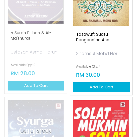
5 Surah Pilihan & Al-
Tasawuf: Suatu
Ma'thurat
Pengenalan Asas
Ustazah Asma’ Harun
Shamsul Mohd Nor
Available Qty: 0
Available Qty: 4
RM 28.00
RM 30.00
Add To Cart
Add To Cart
OUT OF STOCK