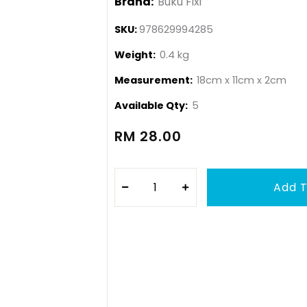
Brand:
Buku Fixi
SKU:
978629994285
Weight:
0.4 kg
Measurement:
18cm x 11cm x 2cm
Available Qty:
5
RM 28.00