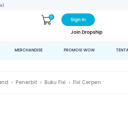
a)
0
Sign In
Join Dropship
MERCHANDISE
PROMOSI WOW
TENT
and
Penerbit
Buku Fixi
Fixi Cerpen