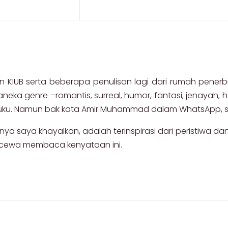
dan KIUB serta beberapa penulisan lagi dari rumah pener
eka genre –romantis, surreal, humor, fantasi, jenayah, h
u. Namun bak kata Amir Muhammad dalam WhatsApp, sedik
saya khayalkan, adalah terinspirasi dari peristiwa dan o
kecewa membaca kenyataan ini.